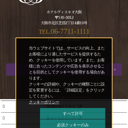
ホテルヴィスキオ大阪
〒530-0012
大阪市北区芝田2丁目4番10号
06-7711-1111
TEL.
FAX.06-7711-5022
当ウェブサイトでは、サービスの向上、また
お客様により適したサービスを提供するた
め、クッキーを使用しています。また、お客
様に合ったコンテンツや広告を表示させるこ
ホテルグランヴィア大阪はこちら
とを目的としてクッキーを使用する場合があ
ります。
クッキーの詳細や、クッキーの種類ごとに設
画像はすべてイメージです。
定を変更するには、「詳細設定」をクリック
してください。
Copyright(C) HOTEL VISCHIO OSAKA. All Rights Reserved.
クッキーポリシー
JR西日本ホテルズ
すべて許可
JRホテルグループ
必須クッキーのみ