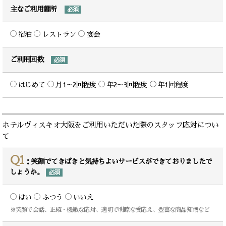
主なご利用箇所
必須
宿泊
レストラン
宴会
ご利用回数
必須
はじめて
月1～2回程度
年2～3回程度
年1回程度
ホテルヴィスキオ大阪をご利用いただいた際のスタッフ応対につい
て
Q1
：笑顔でてきぱきと気持ちよいサービスができておりましたで
しょうか。
必須
はい
ふつう
いいえ
※笑顔で会話、正確・機敏な応対、適切で明瞭な受応え、豊富な商品知識など