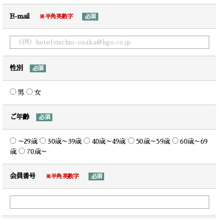
E-mail
※半角英数字
必須
性別
必須
男
女
ご年齢
必須
～29歳
30歳～39歳
40歳～49歳
50歳～59歳
60歳～69
歳
70歳～
会員番号
※半角英数字
必須