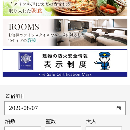
ご宿泊日
泊数
室数
大人