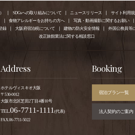
）
SDGsへの取り組みについて
ニュースリリース
サイト利用規
ー
食物アレルギーをお持ちの方へ
写真・動画撮影に関するお願い
登録
大阪府宿泊税について
建物の防火安全情報
外国公務員等
改正旅館業法に関する
相談窓口
Address
Booking
ホテルヴィスキオ大阪
宿泊プラン一覧
〒530-0012
大阪市北区芝田2丁目4番10号
06-7711-1111
TEL.
法人契約のご案内
(代表)
FAX.06-7711-5022