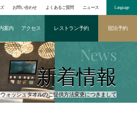
ーズ
お問い合わせ
よくあるご質問
ニュース
Language
内案内
アクセス
レストラン
予約
宿泊
予約
News
新着情報
ィウォッシュタオルのご提供方法変更につきまして